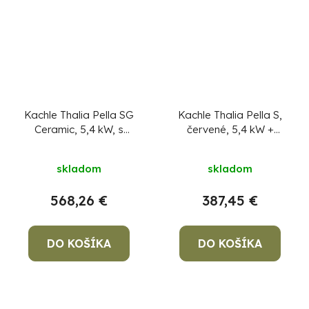
Kachle Thalia Pella SG
Kachle Thalia Pella S,
Ceramic, 5,4 kW, s
červené, 5,4 kW
+
rúrou na pečenie
+
pevný podpaľovač
pevný podpaľovač
zadarmo
skladom
skladom
zadarmo
568,26 €
387,45 €
DO KOŠÍKA
DO KOŠÍKA