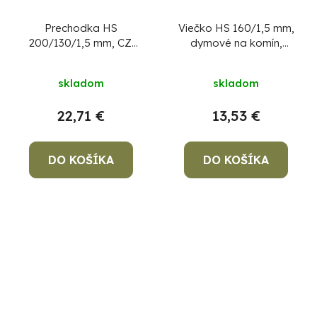
Prechodka HS
Viečko HS 160/1,5 mm,
200/130/1,5 mm, CZ:
dymové na komín,
redukce, dymová
komínová záslepka na
prechodka
dymovod, zátka
skladom
skladom
22,71 €
13,53 €
DO KOŠÍKA
DO KOŠÍKA