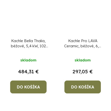
Kachle Bella Thalia,
Kachle Pro LAVA
béžové, 5,4 kW, 102
Ceramic, béžové, 6,5
cm, liatina/šamot
+
kW, 120 mm
+ pevný
Priemerné
Priemerné
pevný podpaľovač
podpaľovač zadarmo
skladom
skladom
zadarmo
hodnotenie
hodnotenie
produktu
produktu
484,31 €
297,05 €
je
je
5,0
3,0
DO KOŠÍKA
z
DO KOŠÍKA
z
5
5
hviezdičiek.
hviezdičiek.