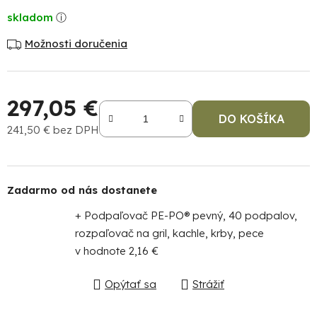
skladom
Možnosti doručenia
297,05 €
DO KOŠÍKA
241,50 € bez DPH
Po
Jednotková cena:
po
91
Zadarmo od nás dostanete
99
(P
+ Podpaľovač PE-PO® pevný, 40 podpalov,
07
rozpaľovač na gril, kachle, krby, pece
17
v hodnote 2,16 €
Opýtať sa
Strážiť