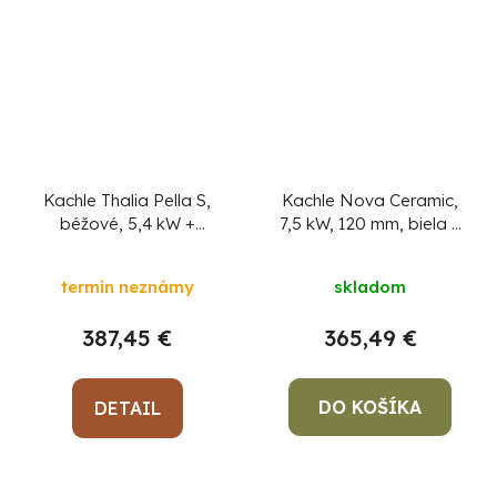
Kachle Thalia Pella S,
Kachle Nova Ceramic,
béžové, 5,4 kW
+
7,5 kW, 120 mm, biela
+
pevný podpaľovač
pevný podpaľovač
zadarmo
zadarmo
termín neznámy
skladom
387,45 €
365,49 €
DO KOŠÍKA
DETAIL