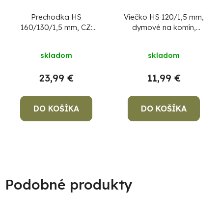
Prechodka HS
Viečko HS 120/1,5 mm,
160/130/1,5 mm, CZ:
dymové na komín,
redukce, dymová
komínová záslepka na
prechodka
dymovod, zátka
skladom
skladom
23,99 €
11,99 €
DO KOŠÍKA
DO KOŠÍKA
Podobné produkty