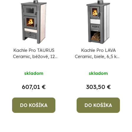
Kachle Pro TAURUS
Kachle Pro LAVA
Ceramic, béžové, 12
Ceramic, biele, 6,5 kW,
kW, 120 mm, s rúrou na
120 mm
+ pevný
Priemerné
pečenie
+ doprava
podpaľovač zadarmo
skladom
skladom
zdarma + pevný
hodnotenie
podpaľovač zadarmo
produktu
607,01 €
303,50 €
je
5,0
DO KOŠÍKA
z
DO KOŠÍKA
5
hviezdičiek.