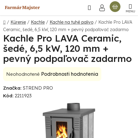
Prejsť
Hľadať
NÁKU
na
obsah
KOŠÍ
Domov
/
Kúrenie
/
Kachle
/
Kachle na tuhé palivo
/
Kachle Pro LAVA
Ceramic, šedé, 6,5 kW, 120 mm
+ pevný podpaľovač zadarmo
Kachle Pro LAVA Ceramic,
šedé, 6,5 kW, 120 mm
+
pevný podpaľovač zadarmo
Priemerné
Podrobnosti hodnotenia
Neohodnotené
hodnotenie
Značka:
STREND PRO
produktu
Kód:
2211923
je
0,0
z
5
hviezdičiek.