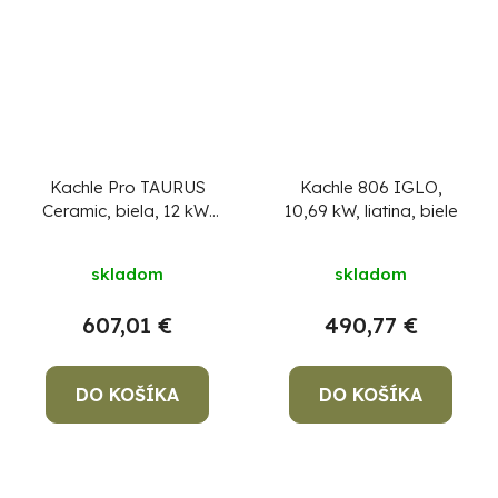
Kachle Pro TAURUS
Kachle 806 IGLO,
Ceramic, biela, 12 kW,
10,69 kW, liatina, biele
120 mm, s rúrou na
pečenie
+ doprava
skladom
skladom
zdarma + pevný
podpaľovač zadarmo
607,01 €
490,77 €
DO KOŠÍKA
DO KOŠÍKA