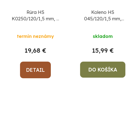
Rúra HS
Koleno HS
K0250/120/1,5 mm, s
045/120/1,5 mm,
klapkou, krátke ťahlo,
dymovod, dymové
dymovod, oceľová
kominové koleno na
termín neznámy
skladom
hrubostenná dymová
spájanie rúr dymovodu
rúra
19,68 €
15,99 €
DO KOŠÍKA
DETAIL