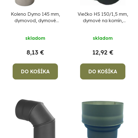
Koleno Dymo 145 mm,
Viečko HS 150/1,5 mm,
dymovod, dymové
dymové na komín,
kominové koleno na
komínová záslepka na
spájanie rúr dymovodu
dymovod, zátka
skladom
skladom
8,13 €
12,92 €
DO KOŠÍKA
DO KOŠÍKA