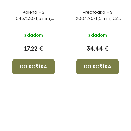
Koleno HS
Prechodka HS
045/130/1,5 mm,
200/120/1,5 mm, CZ:
dymovod, dymové
redukce, dymová
kominové koleno na
prechodka
skladom
skladom
spájanie rúr dymovodu
17,22 €
34,44 €
DO KOŠÍKA
DO KOŠÍKA