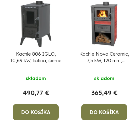
Kachle 806 IGLO,
Kachle Nova Ceramic,
10,69 kW, liatina, čierne
7,5 kW, 120 mm,
červená
+ pevný
podpaľovač zadarmo
skladom
skladom
490,77 €
365,49 €
DO KOŠÍKA
DO KOŠÍKA