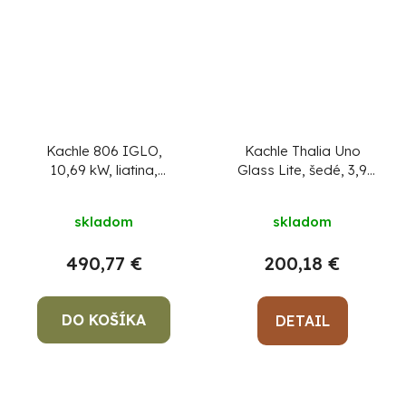
Kachle 806 IGLO,
Kachle Thalia Uno
10,69 kW, liatina,
Glass Lite, šedé, 3,9
bordové
kW
+ pevný
podpaľovač zadarmo
skladom
skladom
490,77 €
200,18 €
DO KOŠÍKA
DETAIL