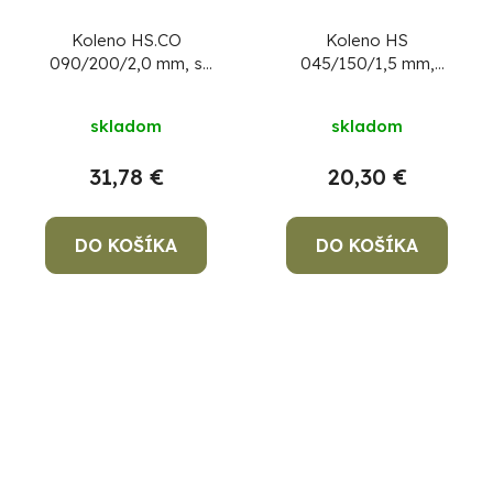
Koleno HS.CO
Koleno HS
090/200/2,0 mm, s
045/150/1,5 mm,
čistiacim otvorom,
dymovod, dymové
dymovod, dymové
kominové koleno na
skladom
skladom
kominové koleno na
spájanie rúr dymovodu
spájanie rúr dymovodu
31,78 €
20,30 €
DO KOŠÍKA
DO KOŠÍKA