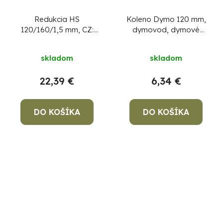
Redukcia HS
Koleno Dymo 120 mm,
120/160/1,5 mm, CZ:
dymovod, dymové
prechodka, dymová
kominové koleno na
redukcia
spájanie rúr dymovodu
skladom
skladom
22,39 €
6,34 €
DO KOŠÍKA
DO KOŠÍKA