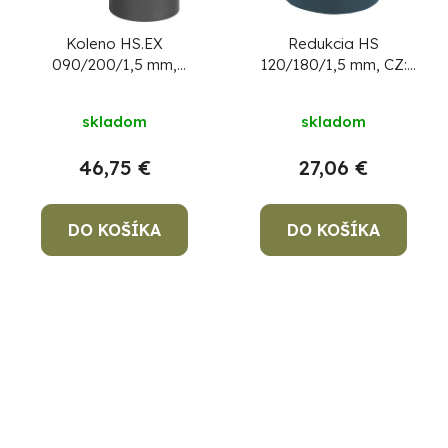
Koleno HS.EX
Redukcia HS
090/200/1,5 mm,
120/180/1,5 mm, CZ:
nastaviteľný uhol,
prechodka, dymová
dymovod, dymové
redukcia
skladom
skladom
kominové koleno na
spájanie rúr dymovodu
46,75 €
27,06 €
DO KOŠÍKA
DO KOŠÍKA