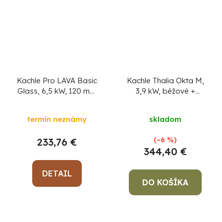
Kachle Pro LAVA Basic
Kachle Thalia Okta M,
Glass, 6,5 kW, 120 mm
3,9 kW, béžové
+
+ pevný podpaľovač
pevný podpaľovač
zadarmo
zadarmo
termín neznámy
skladom
(–6 %)
233,76 €
344,40 €
DETAIL
DO KOŠÍKA