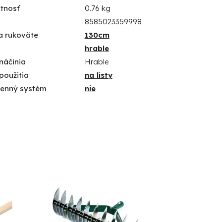
tnosť
0.76 kg
8585023359998
a rukoväte
130cm
hrable
náčinia
Hrable
použitia
na listy
enný systém
nie