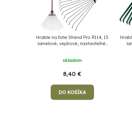
Hrable na lístie Strend Pro R114, 15
Hrabl
lamelové, vejárové, nastaviteľné,
la
kovová násada
skladom
8,40 €
DO KOŠÍKA