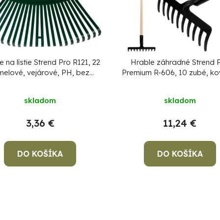
e na lístie Strend Pro R121, 22
Hrable záhradné Strend 
melové, vejárové, PH, bez
Premium R-606, 10 zubé, ko
násady
drevená násada
skladom
skladom
3,36 €
11,24 €
DO KOŠÍKA
DO KOŠÍKA