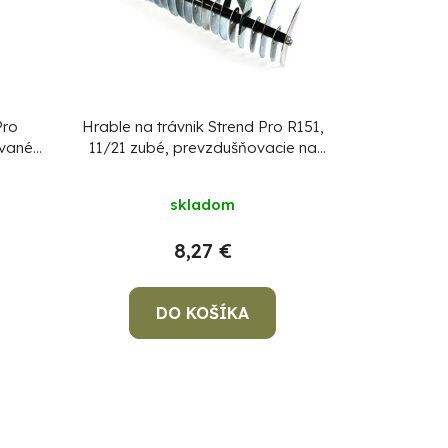
Pro
Hrable na trávnik Strend Pro R151,
vané,
11/21 zubé, prevzdušňovacie na
burinu, vertikutačné, bez násady
skladom
8,27 €
DO KOŠÍKA