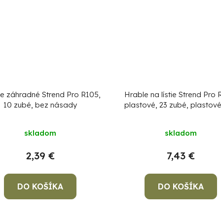
e záhradné Strend Pro R105,
Hrable na lístie Strend Pro 
10 zubé, bez násady
plastové, 23 zubé, plastové
cm násada
skladom
skladom
2,39 €
7,43 €
DO KOŠÍKA
DO KOŠÍKA