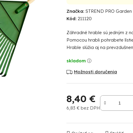
hodnotenie
Značka:
STREND PRO Garden
produktu
Kód:
211120
je
0,0
Záhradné hrable sú jedným z na
z
Pomocou hrabli pohrabete lísti
5
Hrable slúžia aj na prevzdušnen
hviezdičiek.
skladom
Možnosti doručenia
8,40 €
6,83 € bez DPH
Jednotková cena: