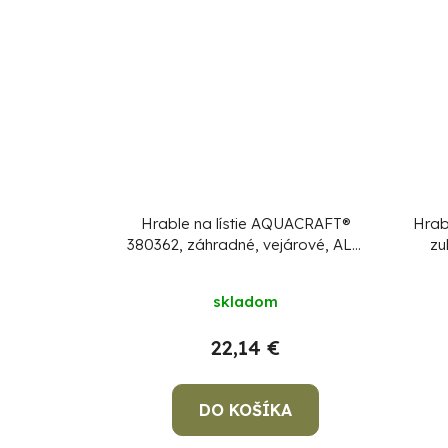
Hrable na lístie AQUACRAFT®
Hrabl
380362, záhradné, vejárové, ALU
zu
násada
skladom
22,14 €
DO KOŠÍKA