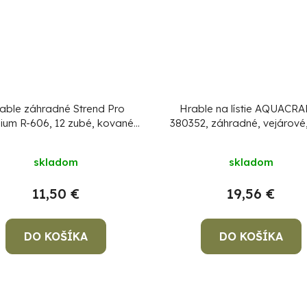
able záhradné Strend Pro
Hrable na lístie AQUACRA
ium R-606, 12 zubé, kované,
380352, záhradné, vejárové
drevená násada
násada
skladom
skladom
11,50 €
19,56 €
DO KOŠÍKA
DO KOŠÍKA