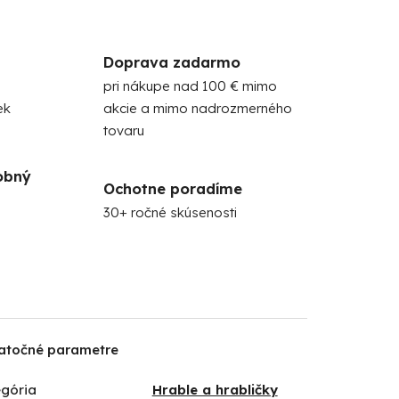
Doprava zadarmo
pri nákupe nad 100 € mimo
ek
akcie a mimo nadrozmerného
tovaru
obný
Ochotne poradíme
30+ ročné skúsenosti
atočné parametre
gória
Hrable a hrabličky