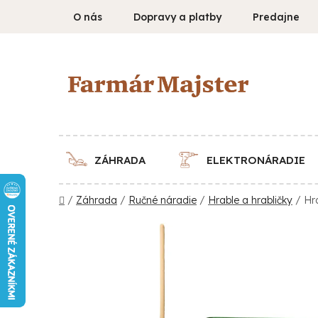
Prejsť
O nás
Dopravy a platby
Predajne
na
obsah
ZÁHRADA
ELEKTRONÁRADIE
Domov
/
Záhrada
/
Ručné náradie
/
Hrable a hrabličky
/
Hr