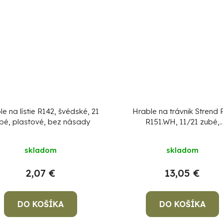
e na lístie R142, švédské, 21
Hrable na trávnik Strend 
bé, plastové, bez násady
R151.WH, 11/21 zubé,
prevzdušňovacie na buri
vertikutačné, drevená ná
skladom
skladom
2,07 €
13,05 €
DO KOŠÍKA
DO KOŠÍKA