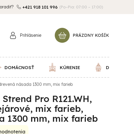
oradiť?
+421 918 101 996
(Po–Pia: 07:00 – 17:00)
Prihlásenie
PRÁZDNY KOŠÍK
NÁKUPNÝ
KOŠÍK
DOMÁCNOSŤ
KÚRENIE
DEKORÁCIE
b, drevená násada 1300 mm, mix farieb
e Strend Pro R121.WH,
járové, mix farieb,
a 1300 mm, mix farieb
 hodnotenia