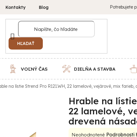
Potrebujete p
Kontakty
Blog
HĽADAŤ
VOĽNÝ ČAS
DIELŇA A STAVBA
able na lístie Strend Pro R121.WH, 22 lamelové, vejárové, mix farie
Hrable na lísti
22 lamelové, ve
drevená násad
Priemerné
Podrobnosti
Neohodnotené