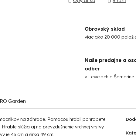
Opýtať sa
Strážiť
Obrovský sklad
viac ako 20 000 položi
Naše predajne a os
odber
v Leviciach a Šamoríne
RO Garden
omocníkov
na záhrade
. Pomocou hrablí pohrabete
Dod
 Hrable slúžia aj na prevzdušnenie vrchnej vrstvy
Kate
y je 43 cm a šírka 49 cm.