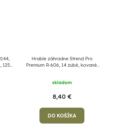
R144,
Hrable záhradne Strend Pro
, 125
Premium R-606, 14 zubé, kované,
bez násady
skladom
8,40 €
DO KOŠÍKA