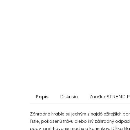
Popis
Diskusia
Značka
STREND P
Záhradné hrable sú jedným z najdôležitejších p
lístie, pokosenú trávu alebo iný záhradný odpad.
pôdy, pretrhávanie machu a korienkov. Dĺžka hlav