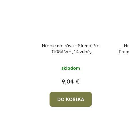
Hrable na trávnik Strend Pro
Hr
R108A.WH, 14 zubé,
Prem
prevzdušňovacie, vertikutačné,
drevená násada
skladom
9,04 €
DO KOŠÍKA