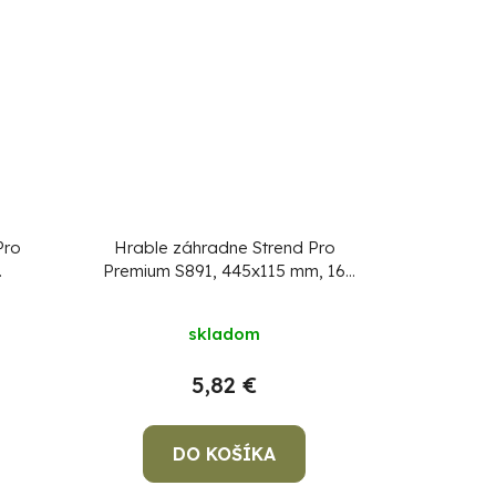
Pro
Hrable záhradne Strend Pro
Premium S891, 445x115 mm, 16
nu,
zubé, bez násady
sada
skladom
5,82 €
DO KOŠÍKA