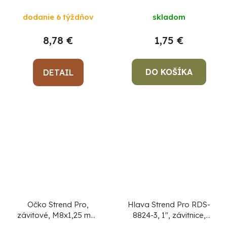
25 mm, DIN223B
dodanie 6 týždňov
skladom
8,78 €
1,75 €
DO KOŠÍKA
DETAIL
Očko Strend Pro,
Hlava Strend Pro RDS-
závitové, M8x1,25 mm,
8824-3, 1", závitnice,
metrický závit priemer
náhradná