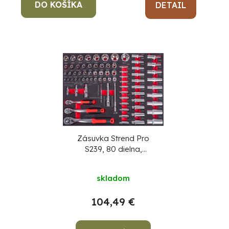
DO KOŠÍKA
DETAIL
Zásuvka Strend Pro
S239, 80 dielna,
nástrčné kľúče a
hlavice, do
skladom
dielenského vozíka
104,49 €