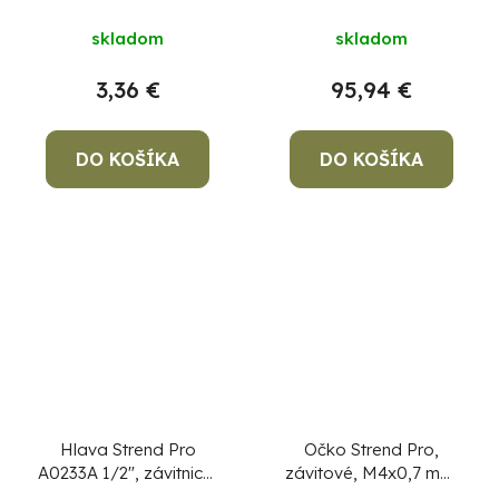
7 dielna
skladom
skladom
3,36 €
95,94 €
DO KOŠÍKA
DO KOŠÍKA
Hlava Strend Pro
Očko Strend Pro,
A0233A 1/2", závitnice,
závitové, M4x0,7 mm,
náhradná
metrický závit priemer