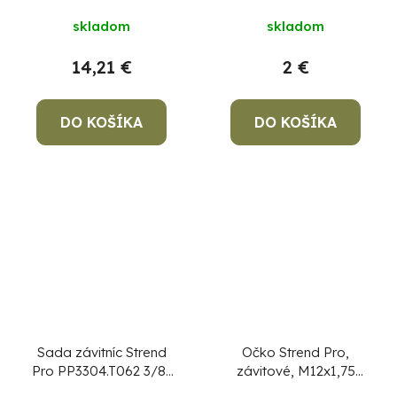
dielna
skladom
skladom
14,21 €
2 €
DO KOŠÍKA
DO KOŠÍKA
Sada závitníc Strend
Očko Strend Pro,
Pro PP3304.T062 3/8"
závitové, M12x1,75
- 1 1/4", na rezanie
mm, metrický závit