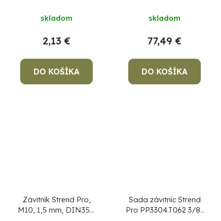
bal. 3 ks
rezanie závitov, 7
dielna
skladom
skladom
2,13 €
77,49 €
DO KOŠÍKA
DO KOŠÍKA
Závitník Strend Pro,
Sada závitníc Strend
M10, 1,5 mm, DIN352,
Pro PP3304.T062 3/8"
bal. 3 ks
- 2", na rezanie závitov,