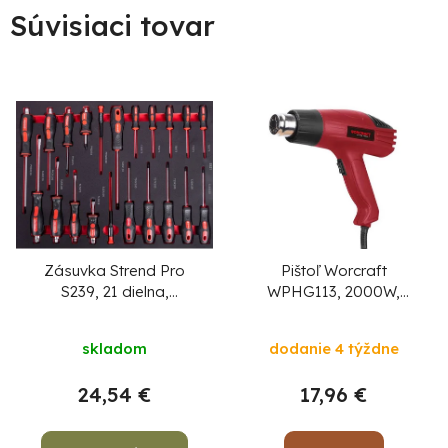
Súvisiaci tovar
Zásuvka Strend Pro
Pištoľ Worcraft
S239, 21 dielna,
WPHG113, 2000W,
skrutkovače, do
teplovzdušná
dielenského vozíka
skladom
dodanie 4 týždne
24,54 €
17,96 €