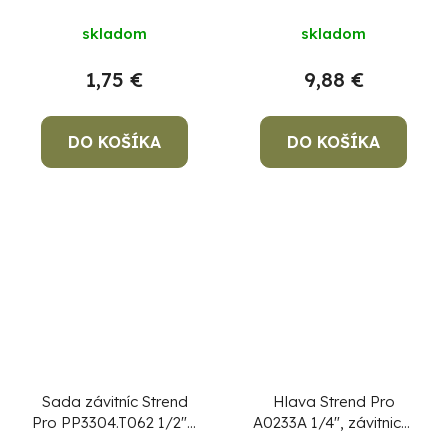
25 mm, DIN223B
skladom
skladom
1,75 €
9,88 €
DO KOŠÍKA
DO KOŠÍKA
Sada závitníc Strend
Hlava Strend Pro
Pro PP3304.T062 1/2" -
A0233A 1/4", závitnice,
1", na rezanie závitov,
náhradná