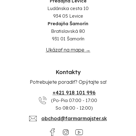
Predajňa Levice
Ludánska cesta 10
934 05 Levice
Predajňa Šamorín
Bratislavská 80
931 01 Šamorín
Ukázať na mape →
Kontakty
Potrebujete poradiť? Opýtajte sa!
+421 918 101 996
(Po-Pia 07:00 - 17:00
So 08:00 - 12:00)
obchod@farmarmajster.sk