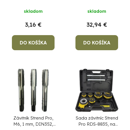
bal. 3 ks
Strend Pro SX1033,
HSS, 33 dielna, M3-
skladom
skladom
M12
3,16 €
32,94 €
DO KOŠÍKA
DO KOŠÍKA
Závitník Strend Pro,
Sada závitníc Strend
M6, 1 mm, DIN352,
Pro RDS-8835, na