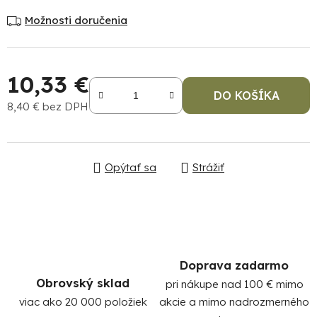
Možnosti doručenia
10,33 €
DO KOŠÍKA
8,40 € bez DPH
Jednotková cena:
Po
po
Opýtať sa
Strážiť
91
99
(P
07
17
Doprava zadarmo
Obrovský sklad
pri nákupe nad 100 € mimo
viac ako 20 000 položiek
akcie a mimo nadrozmerného