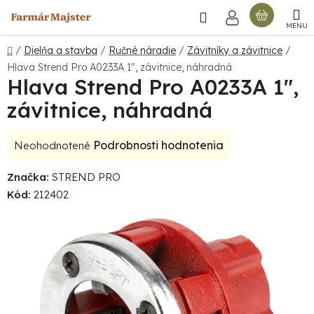
Prejsť
Hľadať
NÁKU
na
obsah
KOŠÍ
Domov
/
Dielňa a stavba
/
Ručné náradie
/
Závitníky a závitnice
/
Hlava Strend Pro A0233A 1", závitnice, náhradná
Hlava Strend Pro A0233A 1",
závitnice, náhradná
Priemerné
Podrobnosti hodnotenia
Neohodnotené
hodnotenie
Značka:
STREND PRO
produktu
Kód:
212402
je
0,0
z
5
hviezdičiek.