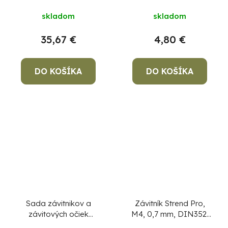
3 dielna
skladom
skladom
35,67 €
4,80 €
DO KOŠÍKA
DO KOŠÍKA
Sada závitnikov a
Závitník Strend Pro,
závitových očiek
M4, 0,7 mm, DIN352,
Strend Pro SX1016, 16
bal. 3 ks