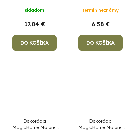
magnézia,
porcelánová,
skladom
termín neznámy
22,2x23x36,8 cm
oranžová,
10,2x12,8x13,8 cm
17,84 €
6,58 €
DO KOŠÍKA
DO KOŠÍKA
Dekorácia
Dekorácia
MagicHome Nature,
MagicHome Nature,
Tekvica široká,
Sova, polyresin,