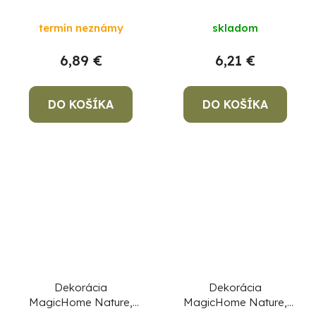
smejúca sa tekvica,
tekvica, so svetlom,
polyresin, 13x13,3x18,6
porcelánová,
termín neznámy
skladom
cm
10,5x10,5x10,6 cm
6,89 €
6,21 €
DO KOŠÍKA
DO KOŠÍKA
Dekorácia
Dekorácia
MagicHome Nature,
MagicHome Nature,