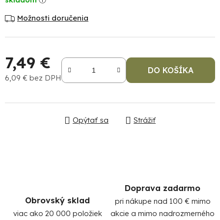
Možnosti doručenia
7,49 €
DO KOŠÍKA
6,09 € bez DPH
Jednotková cena:
Po
po
Opýtať sa
Strážiť
91
99
(P
07
17
Doprava zadarmo
Obrovský sklad
pri nákupe nad 100 € mimo
viac ako 20 000 položiek
akcie a mimo nadrozmerného