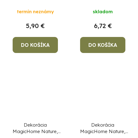
Dievča s tekvicou,
Trpaslík s hubami,
terakota, 10,5x11,5x23
polyresin, 10x8x19,3
termín neznámy
skladom
cm
cm
5,90 €
6,72 €
DO KOŠÍKA
DO KOŠÍKA
Dekorácia
Dekorácia
MagicHome Nature,
MagicHome Nature,
tekvica s ježibabou,
Chlapec s tekvicou a