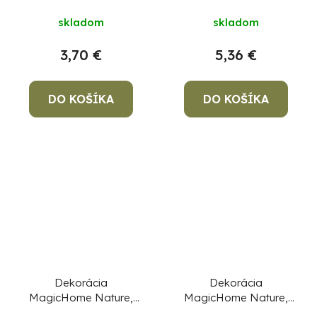
terakota, 13,5x13x9,6
7,8x6,8x10 cm
skladom
skladom
cm
3,70 €
5,36 €
DO KOŠÍKA
DO KOŠÍKA
Dekorácia
Dekorácia
MagicHome Nature,
MagicHome Nature,
tanierik v tvare tekvice,
tekvica - lampáš, LED,