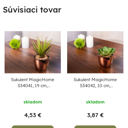
Súvisiaci tovar
Sukulent MagicHome
Sukulent MagicHome
S34041, 19 cm,
S34042, 10 cm,
črepník- cement, zlatý,
črepník- cement, zlatý,
umelý
umelý
skladom
skladom
4,53 €
3,87 €