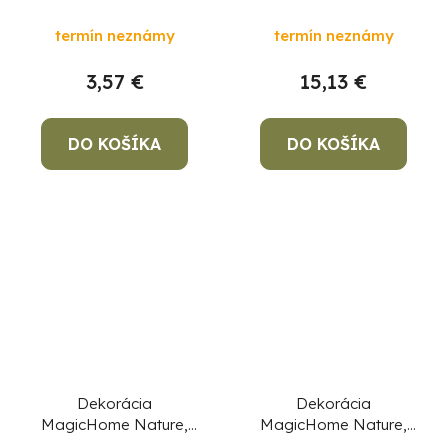
LED, terakota,
lampášom, magnézia,
termín neznámy
termín neznámy
6,8x7,5x12,8 cm
19,5x23,5x41 cm
3,57 €
15,13 €
DO KOŠÍKA
DO KOŠÍKA
Dekorácia
Dekorácia
MagicHome Nature,
MagicHome Nature,
Trpaslík s tekvicou,
tekvica LED,