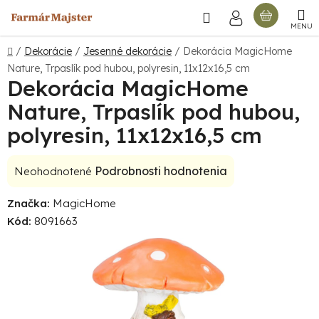
Prejsť
Hľadať
NÁKU
na
obsah
KOŠÍ
Domov
/
Dekorácie
/
Jesenné dekorácie
/
Dekorácia MagicHome
Nature, Trpaslík pod hubou, polyresin, 11x12x16,5 cm
Dekorácia MagicHome
Nature, Trpaslík pod hubou,
polyresin, 11x12x16,5 cm
Priemerné
Podrobnosti hodnotenia
Neohodnotené
hodnotenie
Značka:
MagicHome
produktu
Kód:
8091663
je
0,0
z
5
hviezdičiek.