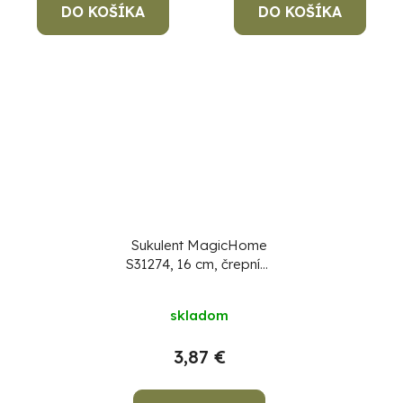
DO KOŠÍKA
DO KOŠÍKA
Sukulent MagicHome
S31274, 16 cm, črepník-
keramika, zlatý, umelý
skladom
3,87 €