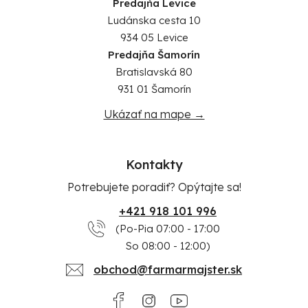
Predajňa Levice
Ludánska cesta 10
934 05 Levice
Predajňa Šamorín
Bratislavská 80
931 01 Šamorín
Ukázať na mape →
Kontakty
Potrebujete poradiť? Opýtajte sa!
+421 918 101 996
(Po-Pia 07:00 - 17:00
So 08:00 - 12:00)
obchod@farmarmajster.sk