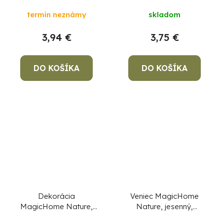
porcelán, 15,4x14,6x2,1
terakota, 7x7,3x13 cm
termín neznámy
skladom
cm
3,94 €
3,75 €
DO KOŠÍKA
DO KOŠÍKA
Dekorácia
Veniec MagicHome
MagicHome Nature,
Nature, jesenný,
tekvica LED,
oranžový, s mašľou, 35