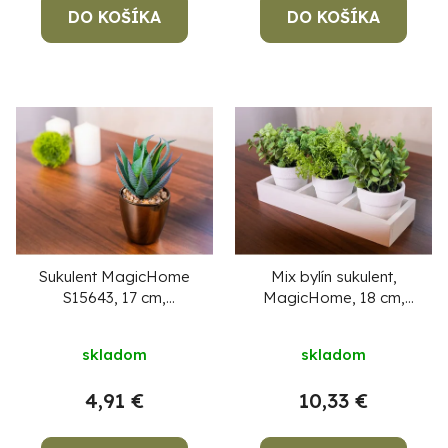
DO KOŠÍKA
DO KOŠÍKA
Sukulent MagicHome
Mix bylín sukulent,
S15643, 17 cm,
MagicHome, 18 cm,
kvetináč - plast, zlatý,
kvetináč - papier, 3 ks,
umelý
umelé
skladom
skladom
4,91 €
10,33 €