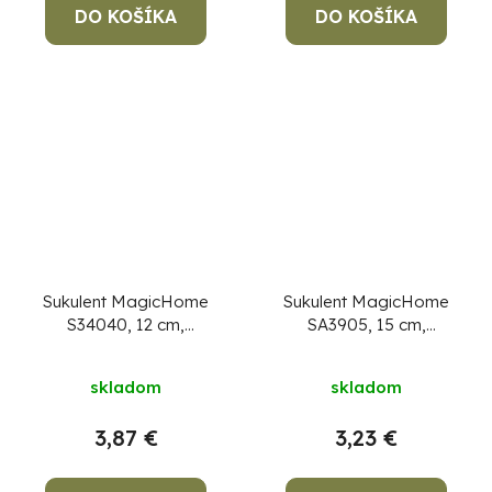
DO KOŠÍKA
DO KOŠÍKA
Sukulent MagicHome
Sukulent MagicHome
S34040, 12 cm,
SA3905, 15 cm,
črepník- cement, zlatý,
črepník- keramika,
umelý
zlatý, umelý
skladom
skladom
3,87 €
3,23 €