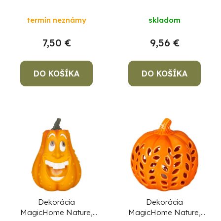
tekvica, polyresin,
dievčatko s jablkami,
zlato-sivá,
11x9,5x22,5 cm
termín neznámy
skladom
16,2x16,2x21,4 cm
7,50 €
9,56 €
DO KOŠÍKA
DO KOŠÍKA
Dekorácia
Dekorácia
MagicHome Nature,
MagicHome Nature,